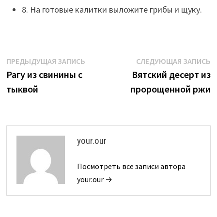
8. На готовые калитки выложите грибы и щуку.
Навигация
Предыдущая
С
ПРЕДЫДУЩАЯ ЗАПИСЬ
СЛЕДУЮЩАЯ ЗАПИСЬ
запись:
з
Рагу из свинины с
Вятский десерт из
по
тыквой
пророщенной ржи
записям
your.our
Посмотреть все записи автора
your.our →