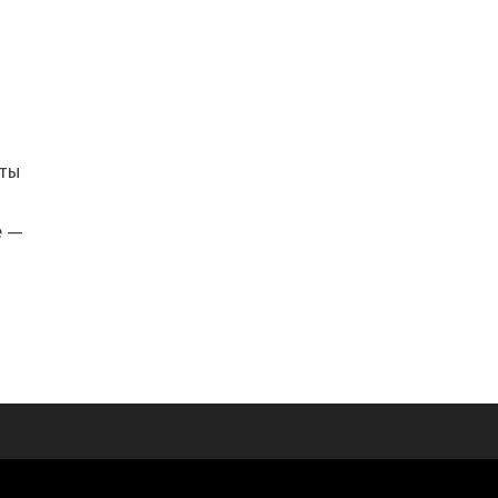
ты
е —