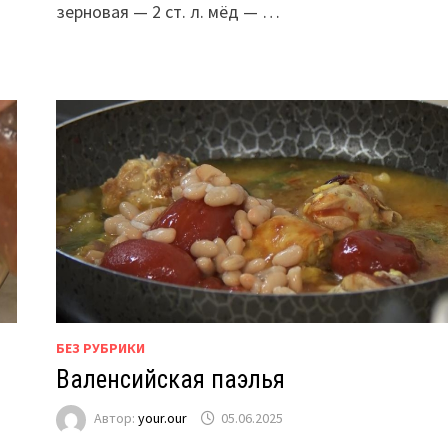
зерновая — 2 ст. л. мёд — …
БЕЗ РУБРИКИ
Валенсийская паэлья
Автор:
your.our
05.06.2025