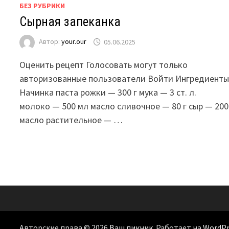
БЕЗ РУБРИКИ
Сырная запеканка
Автор:
your.our
05.06.2025
Оценить рецепт Голосовать могут только
авторизованные пользователи Войти Ингредиент
Начинка паста рожки — 300 г мука — 3 ст. л.
молоко — 500 мл масло сливочное — 80 г сыр — 200
масло растительное — …
Авторские права © 2026
Ваш пикник
. Работает на
WordPr