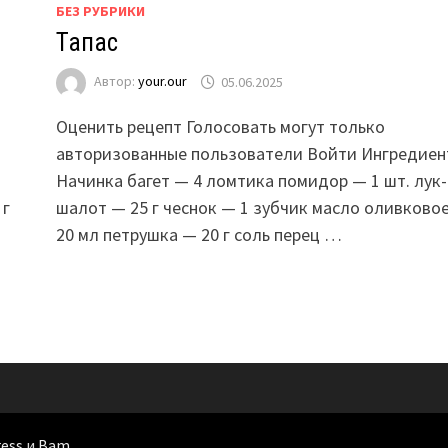
БЕЗ РУБРИКИ
Тапас
Автор:
your.our
05.06.2025
Оценить рецепт Голосовать могут только
ы
авторизованные пользователи Войти Ингредиен
Начинка багет — 4 ломтика помидор — 1 шт. лук-
 г
шалот — 25 г чеснок — 1 зубчик масло оливково
20 мл петрушка — 20 г соль перец …
ess
и
Bam
.