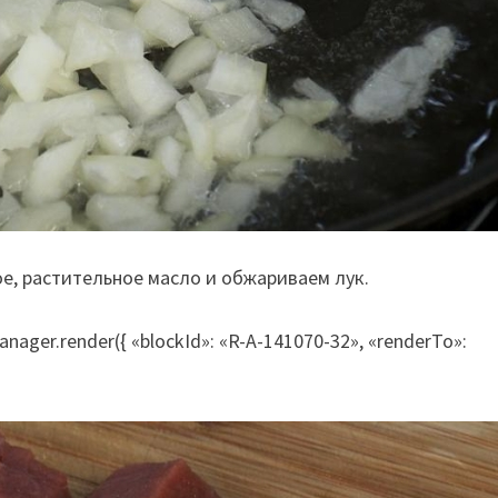
е, растительное масло и обжариваем лук.
nager.render({ «blockId»: «R-A-141070-32», «renderTo»: