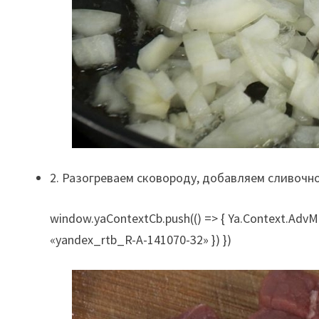
2. Разогреваем сковороду, добавляем сливочно
window.yaContextCb.push(() => { Ya.Context.AdvMa
«yandex_rtb_R-A-141070-32» }) })