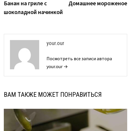
запись:
з
Банан на гриле с
Домашнее мороженое
по
шоколадной начинкой
записям
your.our
Посмотреть все записи автора
your.our →
ВАМ ТАКЖЕ МОЖЕТ ПОНРАВИТЬСЯ