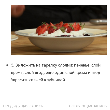
5. Выложить на тарелку слоями: печенье, слой
крема, слой ягод, еще один слой крема и ягод.
Украсить свежей клубникой.
Навигация
Предыдущая
С
ПРЕДЫДУЩАЯ ЗАПИСЬ
СЛЕДУЮЩАЯ ЗАПИСЬ