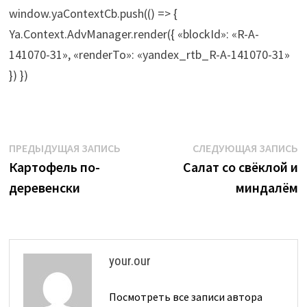
window.yaContextCb.push(() => {
Ya.Context.AdvManager.render({ «blockId»: «R-A-
141070-31», «renderTo»: «yandex_rtb_R-A-141070-31»
}) })
Навигация
Предыдущая
С
ПРЕДЫДУЩАЯ ЗАПИСЬ
СЛЕДУЮЩАЯ ЗАПИСЬ
запись:
з
Картофель по-
Салат со свёклой и
по
деревенски
миндалём
записям
your.our
Посмотреть все записи автора