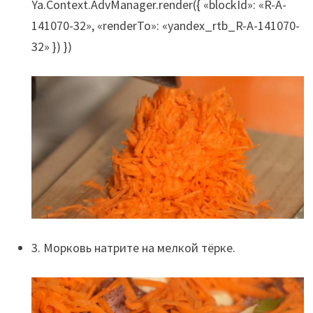
Ya.Context.AdvManager.render({ «blockId»: «R-A-
141070-32», «renderTo»: «yandex_rtb_R-A-141070-
32» }) })
3. Морковь натрите на мелкой тёрке.