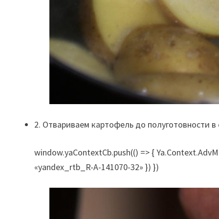
2. Отвариваем картофель до полуготовности в 
window.yaContextCb.push(() => { Ya.Context.AdvMa
«yandex_rtb_R-A-141070-32» }) })