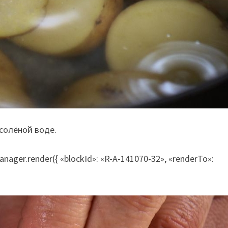
солёной воде.
nager.render({ «blockId»: «R-A-141070-32», «renderTo»: