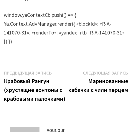
window.yaContextCb.push(() => {
Ya.Context.AdvManager.render({ «blockId»: «R-A-
141070-31», «renderTo»: «yandex_rtb_R-A-141070-31»
}) })
Навигация
Предыдущая
С
ПРЕДЫДУЩАЯ ЗАПИСЬ
СЛЕДУЮЩАЯ ЗАПИСЬ
запись:
з
Крабовый Рангун
Маринованные
по
(хрустящие вонтоны с
кабачки с чили перцем
записям
крабовыми палочками)
your.our