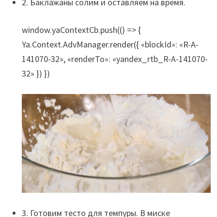
2. Баклажаны солим и оставляем на время.
window.yaContextCb.push(() => {
Ya.Context.AdvManager.render({ «blockId»: «R-A-
141070-32», «renderTo»: «yandex_rtb_R-A-141070-
32» }) })
3. Готовим тесто для темпуры. В миске