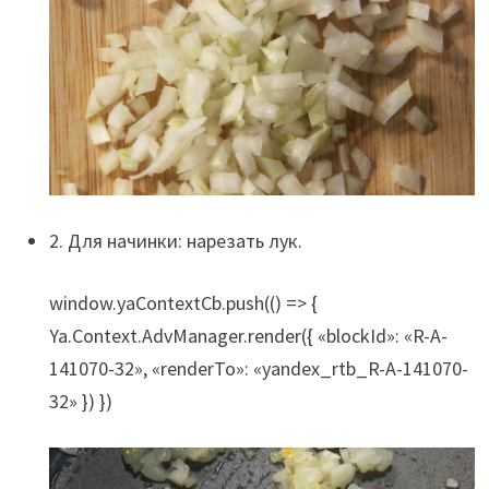
2. Для начинки: нарезать лук.
window.yaContextCb.push(() => {
Ya.Context.AdvManager.render({ «blockId»: «R-A-
141070-32», «renderTo»: «yandex_rtb_R-A-141070-
32» }) })