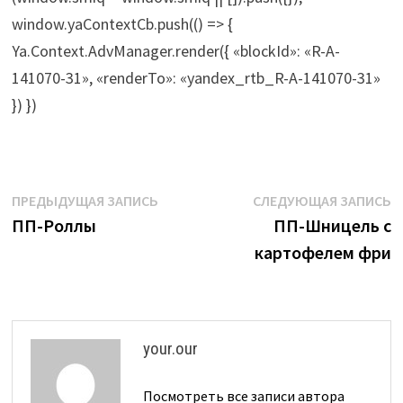
window.yaContextCb.push(() => {
Ya.Context.AdvManager.render({ «blockId»: «R-A-
141070-31», «renderTo»: «yandex_rtb_R-A-141070-31»
}) })
Навигация
Предыдущая
С
ПРЕДЫДУЩАЯ ЗАПИСЬ
СЛЕДУЮЩАЯ ЗАПИСЬ
запись:
з
ПП-Роллы
ПП-Шницель с
по
картофелем фри
записям
your.our
Посмотреть все записи автора