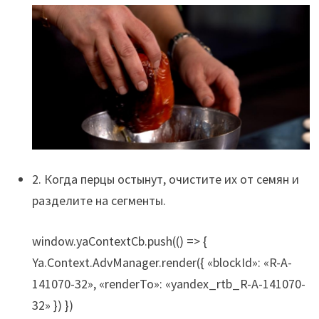
2. Когда перцы остынут, очистите их от семян и
разделите на сегменты.
window.yaContextCb.push(() => {
Ya.Context.AdvManager.render({ «blockId»: «R-A-
141070-32», «renderTo»: «yandex_rtb_R-A-141070-
32» }) })