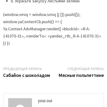
8. Украсьте закуску листьями зелени.
(window.smiq = window.smiq || []).push({});
window.yaContextCb.push(() => {
Ya.Context.AdvManager.render({ «blockId»: «R-A-
141070-31», «renderTo»: «yandex_rtb_R-A-141070-31»
}) })
Навигация
Предыдущая
С
ПРЕДЫДУЩАЯ ЗАПИСЬ
СЛЕДУЮЩАЯ ЗАПИСЬ
запись:
з
Сабайон с шоколадом
Мясные польпеттине
по
записям
your.our