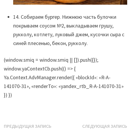
14. Собираем бургер. Нижнюю часть булочки
покрываем соусом №2, выкладываем грушу,
рукколу, котлету, луковый джем, кусочки сыра с
синей плесенью, бекон, рукколу.
(window.smiq = window.smiq || []).push({});
window.yaContextCb.push(() => {
Ya.Context.AdvManager.render({ «blockId»: «R-A-
141070-31», «renderTo»: «yandex_rtb_R-A-141070-31»
}) })
Навигация
Предыдущая
С
ПРЕДЫДУЩАЯ ЗАПИСЬ
СЛЕДУЮЩАЯ ЗАПИСЬ