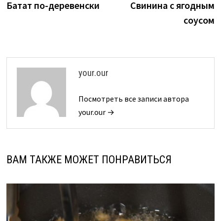
запись:
з
Батат по-деревенски
Свинина с ягодным
по
соусом
записям
your.our
Посмотреть все записи автора
your.our →
ВАМ ТАКЖЕ МОЖЕТ ПОНРАВИТЬСЯ