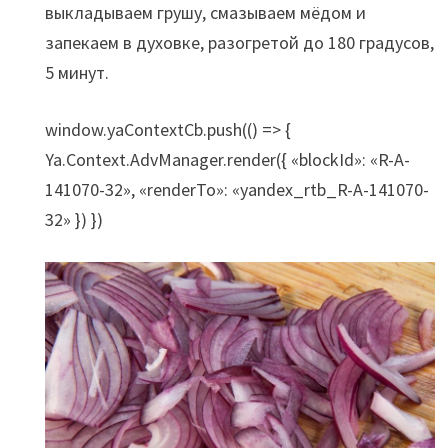
выкладываем грушу, смазываем мёдом и
запекаем в духовке, разогретой до 180 градусов,
5 минут.
window.yaContextCb.push(() => {
Ya.Context.AdvManager.render({ «blockId»: «R-A-
141070-32», «renderTo»: «yandex_rtb_R-A-141070-
32» }) })