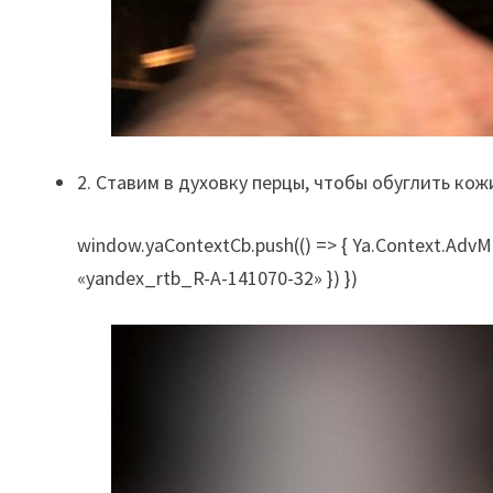
2. Ставим в духовку перцы, чтобы обуглить кож
window.yaContextCb.push(() => { Ya.Context.AdvMa
«yandex_rtb_R-A-141070-32» }) })