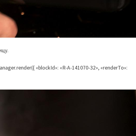
ицу.
nager.render({ «blockId»: «R-A-141070-32», «renderTo»: