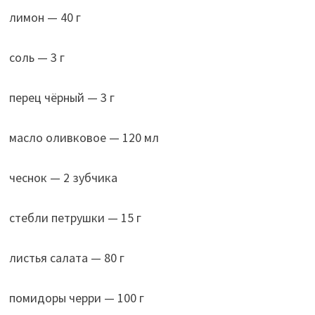
лимон — 40 г
соль — 3 г
перец чёрный — 3 г
масло оливковое — 120 мл
чеснок — 2 зубчика
стебли петрушки — 15 г
листья салата — 80 г
помидоры черри — 100 г