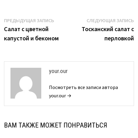
Навигация
Предыдущая
С
ПРЕДЫДУЩАЯ ЗАПИСЬ
СЛЕДУЮЩАЯ ЗАПИСЬ
запись:
з
Салат с цветной
Тосканский салат с
по
капустой и беконом
перловкой
записям
your.our
Посмотреть все записи автора
your.our →
ВАМ ТАКЖЕ МОЖЕТ ПОНРАВИТЬСЯ