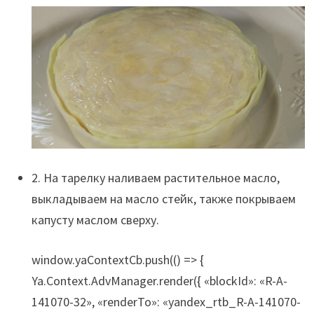
2. На тарелку наливаем растительное масло,
выкладываем на масло стейк, также покрываем
капусту маслом сверху.
window.yaContextCb.push(() => {
Ya.Context.AdvManager.render({ «blockId»: «R-A-
141070-32», «renderTo»: «yandex_rtb_R-A-141070-