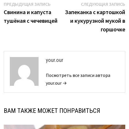
Навигация
Предыдущая
С
ПРЕДЫДУЩАЯ ЗАПИСЬ
СЛЕДУЮЩАЯ ЗАПИСЬ
запись:
з
Свинина и капуста
Запеканка с картошкой
по
тушёная с чечевицей
и кукурузной мукой в
записям
горшочке
your.our
Посмотреть все записи автора
your.our →
ВАМ ТАКЖЕ МОЖЕТ ПОНРАВИТЬСЯ