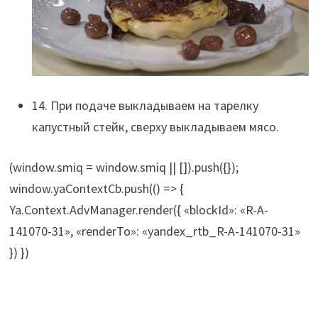
14. При подаче выкладываем на тарелку
капустный стейк, сверху выкладываем мясо.
(window.smiq = window.smiq || []).push({});
window.yaContextCb.push(() => {
Ya.Context.AdvManager.render({ «blockId»: «R-A-
141070-31», «renderTo»: «yandex_rtb_R-A-141070-31»
}) })