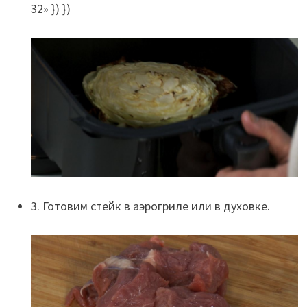
32» }) })
3. Готовим стейк в аэрогриле или в духовке.