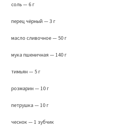
соль — 6 г
перец чёрный — 3 г
масло сливочное — 50 г
мука пшеничная — 140 г
тимьян — 5 г
розмарин — 10 г
петрушка — 10 г
чеснок — 1 зубчик