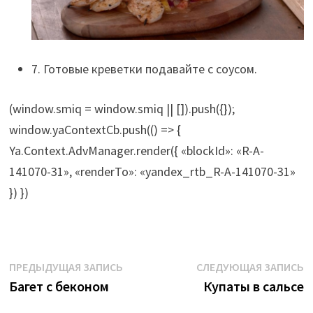
7. Готовые креветки подавайте с соусом.
(window.smiq = window.smiq || []).push({});
window.yaContextCb.push(() => {
Ya.Context.AdvManager.render({ «blockId»: «R-A-
141070-31», «renderTo»: «yandex_rtb_R-A-141070-31»
}) })
Навигация
Предыдущая
С
ПРЕДЫДУЩАЯ ЗАПИСЬ
СЛЕДУЮЩАЯ ЗАПИСЬ
запись:
з
Багет с беконом
Купаты в сальсе
по