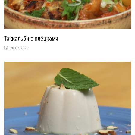
Таккальби с клёцками
28.07.2025