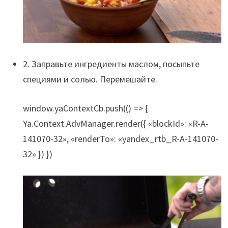
2. Заправьте ингредиенты маслом, посыпьте
специями и солью. Перемешайте.
window.yaContextCb.push(() => {
Ya.Context.AdvManager.render({ «blockId»: «R-A-
141070-32», «renderTo»: «yandex_rtb_R-A-141070-
32» }) })