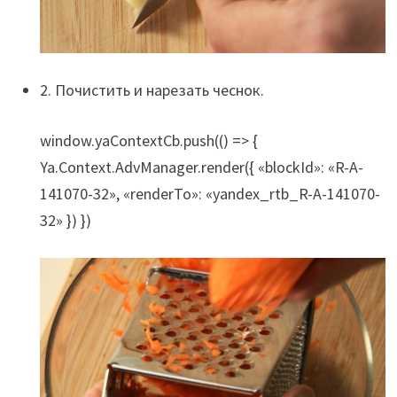
2. Почистить и нарезать чеснок.
window.yaContextCb.push(() => {
Ya.Context.AdvManager.render({ «blockId»: «R-A-
141070-32», «renderTo»: «yandex_rtb_R-A-141070-
32» }) })