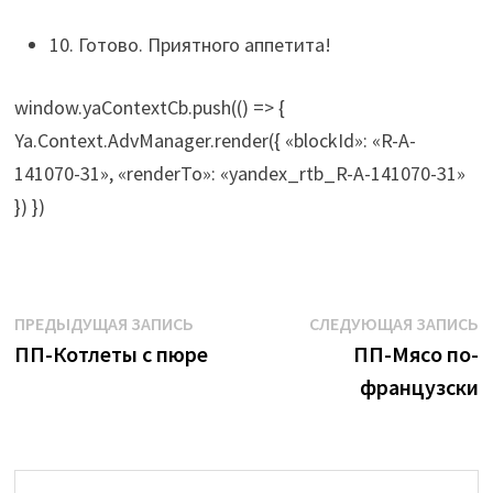
10. Готово. Приятного аппетита!
window.yaContextCb.push(() => {
Ya.Context.AdvManager.render({ «blockId»: «R-A-
141070-31», «renderTo»: «yandex_rtb_R-A-141070-31»
}) })
Навигация
Предыдущая
С
ПРЕДЫДУЩАЯ ЗАПИСЬ
СЛЕДУЮЩАЯ ЗАПИСЬ
запись:
з
ПП-Котлеты с пюре
ПП-Мясо по-
по
французски
записям