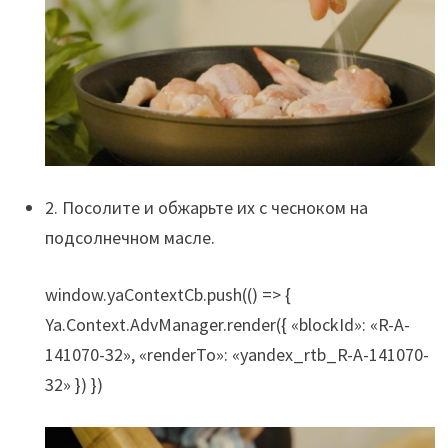
2. Посолите и обжарьте их с чесноком на
подсолнечном масле.
window.yaContextCb.push(() => {
Ya.Context.AdvManager.render({ «blockId»: «R-A-
141070-32», «renderTo»: «yandex_rtb_R-A-141070-
32» }) })