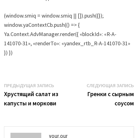
(window.smiq = window.smiq || []).push({});
window.yaContextCb.push(() => {
Ya.Context.AdvManager.render({ «blockId»: «R-A-
141070-31», «renderTo»: «yandex_rtb_R-A-141070-31»
}) })
Навигация
Предыдущая
С
ПРЕДЫДУЩАЯ ЗАПИСЬ
СЛЕДУЮЩАЯ ЗАПИСЬ
запись:
з
Хрустящий салат из
Гренки с сырным
по
капусты и моркови
соусом
записям
your.our