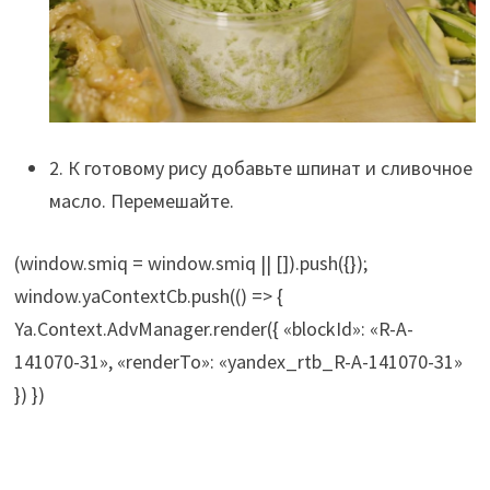
2. К готовому рису добавьте шпинат и сливочное
масло. Перемешайте.
(window.smiq = window.smiq || []).push({});
window.yaContextCb.push(() => {
Ya.Context.AdvManager.render({ «blockId»: «R-A-
141070-31», «renderTo»: «yandex_rtb_R-A-141070-31»
}) })