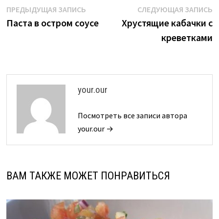
Навигация
Предыдущая
С
ПРЕДЫДУЩАЯ ЗАПИСЬ
СЛЕДУЮЩАЯ ЗАПИСЬ
запись:
з
Паста в остром соусе
Хрустящие кабачки с
по
креветками
записям
your.our
Посмотреть все записи автора
your.our →
ВАМ ТАКЖЕ МОЖЕТ ПОНРАВИТЬСЯ